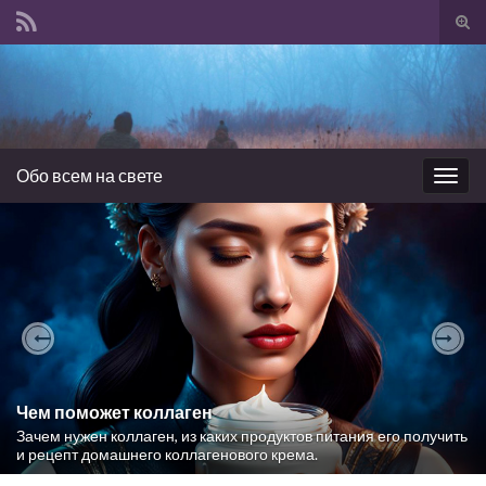
Tog
sear
Search for:
for
Обо всем на свете
Togg
navig
Previous
Nex
Чем поможет коллаген
Зачем нужен коллаген, из каких продуктов питания его получить
и рецепт домашнего коллагенового крема.