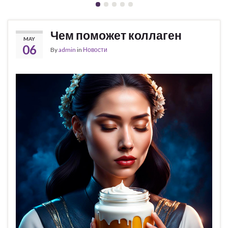
Чем поможет коллаген
MAY
06
By
admin
in
Новости