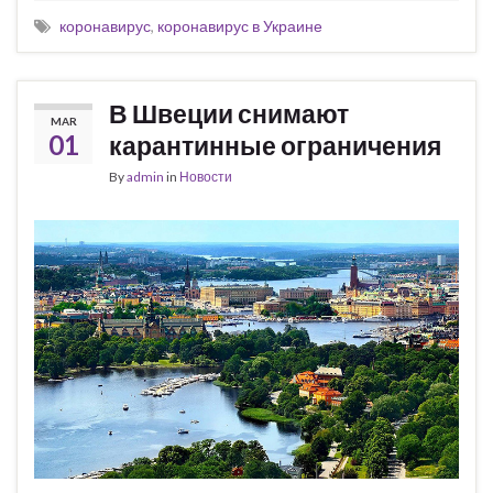
коронавирус
,
коронавирус в Украине
В Швеции снимают
MAR
01
карантинные ограничения
By
admin
in
Новости