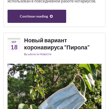
использован в повседневной работе нотариусов.
Continue reading
Новый вариант
SEP
18
коронавируса “Пирола”
By
admin
in
Новости