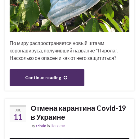
По миру распространяется новый штамм
коронавируса, получивший название “Пирола”.
Насколько он опасен и как от него защититься?
Continue reading
Отмена карантина Covid-19
JUL
11
в Украине
By
admin
in
Новости