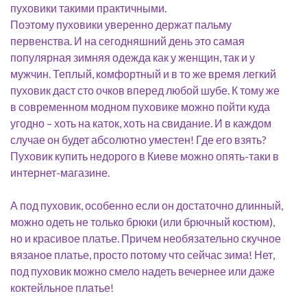
пуховики такими практичными.
Поэтому пуховики уверенно держат пальму
первенства. И на сегодняшний день это самая
популярная зимняя одежда как у женщин, так и у
мужчин. Теплый, комфортный и в то же время легкий
пуховик даст сто очков вперед любой шубе. К тому же
в современном модном пуховике можно пойти куда
угодно – хоть на каток, хоть на свидание. И в каждом
случае он будет абсолютно уместен! Где его взять?
Пуховик купить недорого в Киеве можно опять-таки в
интернет-магазине.
А под пуховик, особенно если он достаточно длинный,
можно одеть не только брюки (или брючный костюм),
но и красивое платье. Причем необязательно скучное
вязаное платье, просто потому что сейчас зима! Нет,
под пуховик можно смело надеть вечернее или даже
коктейльное платье!