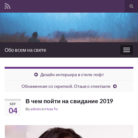
Tog
sear
Search for:
for
Обо всем на свете
Togg
navig
Дизайн интерьера в стиле лофт
Обнаженная со скрипкой. Отзыв о спектакле
В чем пойти на свидание 2019
SEP
04
By
admin
in
How To