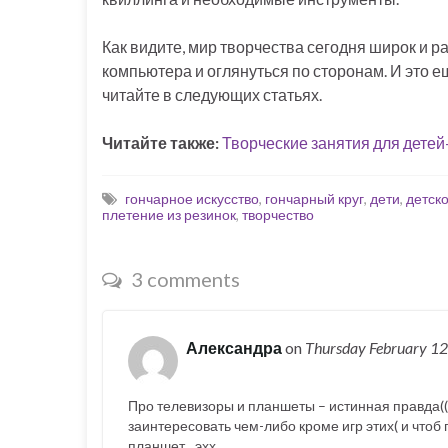
Как видите, мир творчества сегодня широк и р
компьютера и оглянуться по сторонам. И это е
читайте в следующих статьях.
Читайте также:
Творческие занятия для детей
гончарное искусство
,
гончарный круг
,
дети
,
детско
плетение из резинок
,
творчество
3 comments
Александра
on
Thursday February 1
Про телевизоры и планшеты – истинная правда(((
заинтересовать чем-либо кроме игр этих( и чтоб
планшет…эхх..