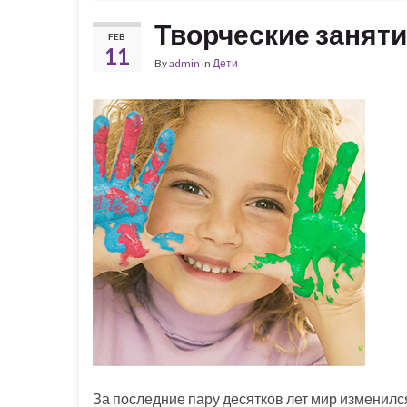
Творческие заняти
FEB
11
By
admin
in
Дети
За последние пару десятков лет мир изменилс