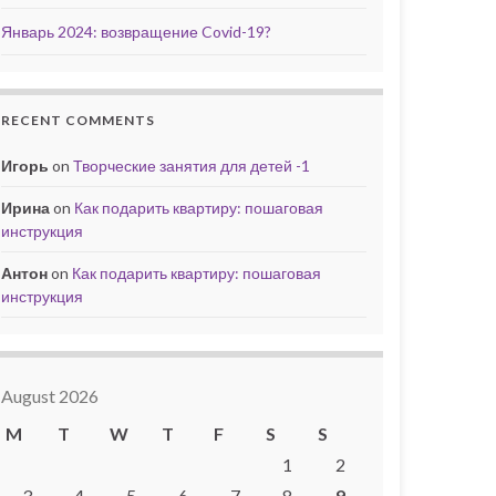
Январь 2024: возвращение Covid-19?
RECENT COMMENTS
Игорь
on
Творческие занятия для детей -1
Ирина
on
Как подарить квартиру: пошаговая
инструкция
Антон
on
Как подарить квартиру: пошаговая
инструкция
August 2026
M
T
W
T
F
S
S
1
2
3
4
5
6
7
8
9