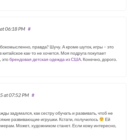
at 06:18 PM
#
бокомысленно, правда? Шучу. А кроме шуток, игры – это
 китайское как-то не хочется. Моя подруга покупает
, это
брендовая детская одежда из США
. Конечно, дорого.
15
at 07:52 PM
#
ажды задумался, как сестру обучать и развивать, чтоб не
всякие развивающие игрушки. Кстати, получилось
Ей
омерам. Может, художником станет. Если кому интересно,