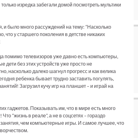
 только изредка забегали домой посмотреть мультики
, и было много рассуждений на тему: “Насколько
о, что у старшего поколения в детстве никаких
!
гда помимо телевизоров уже давно есть компьютеры,
е дети без этих устройств уже просто не
но, насколько далеко шагнул прогресс и как велика
годня ребенка бывает трудно заставить погулять,
занятий! Загрузил кучу игр на планшет – и играй на
тих гаджетов. Показывать им, что в мире есть много
то “жизнь в реале”, а не в соцсетях – гораздо
 занятия, чем компьютерные игры. И самое лучшее, что
творчеством.