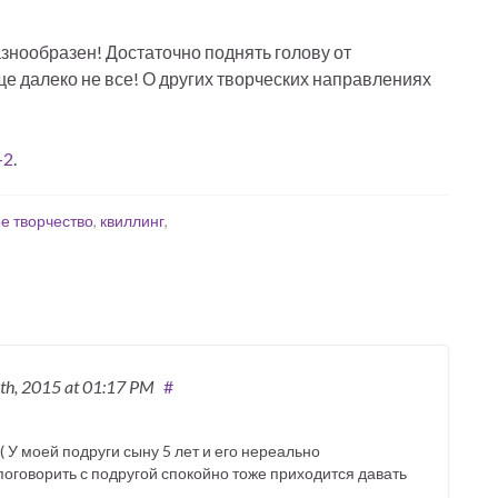
азнообразен! Достаточно поднять голову от
ще далеко не все! О других творческих направлениях
-2
.
е творчество
,
квиллинг
,
2th, 2015
at 01:17 PM
#
 У моей подруги сыну 5 лет и его нереально
 поговорить с подругой спокойно тоже приходится давать