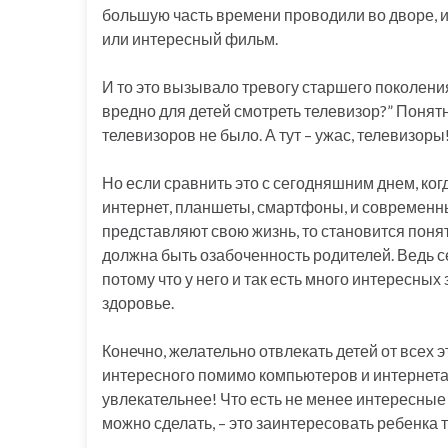
большую часть времени проводили во дворе, и
или интересный фильм.
И то это вызывало тревогу старшего поколения
вредно для детей смотреть телевизор?” Понятн
телевизоров не было. А тут – ужас, телевизоры
Но если сравнить это с сегодняшним днем, ко
интернет, планшеты, смартфоны, и современны
представляют свою жизнь, то становится понят
должна быть озабоченность родителей. Ведь се
потому что у него и так есть много интересных 
здоровье.
Конечно, желательно отвлекать детей от всех э
интересного помимо компьютеров и интернета! Ч
увлекательнее! Что есть не менее интересные
можно сделать, – это заинтересовать ребенка 