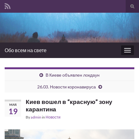
Tog
sear
Search for:
for
Обо всем на свете
Togg
navig
В Киеве объявлен локдаун
26.03. Новости коронавируса
Киев вошел в “красную” зону
MAR
карантина
19
By
admin
in
Новости