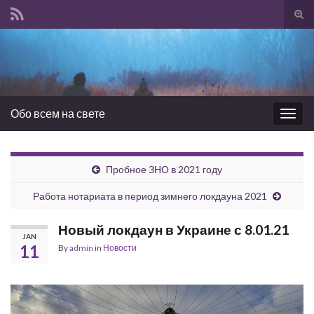
Tog
sear
Search for:
for
Обо всем на свете
Togg
navig
Пробное ЗНО в 2021 году
Работа нотариата в период зимнего локдауна 2021
Новый локдаун в Украине с 8.01.21
JAN
11
By
admin
in
Новости