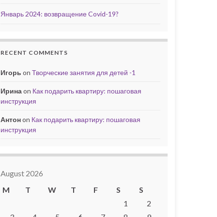
Январь 2024: возвращение Covid-19?
RECENT COMMENTS
Игорь
on
Творческие занятия для детей -1
Ирина
on
Как подарить квартиру: пошаговая
инструкция
Антон
on
Как подарить квартиру: пошаговая
инструкция
August 2026
M
T
W
T
F
S
S
1
2
3
4
5
6
7
8
9