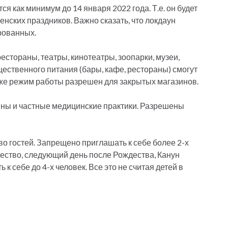
ся как минимум до 14 января 2022 года. Т.е. он будет
нских праздников. Важно сказать, что локдаун
ированных.
естораны, театры, кинотеатры, зоопарки, музеи,
щественного питания (бары, кафе, рестораны) смогут
й же режим работы разрешен для закрытых магазинов.
ины и частные медицинские практики. Разрешены
во гостей. Запрещено приглашать к себе более 2-х
дество, следующий день после Рождества, Канун
к себе до 4-х человек. Все это не считая детей в