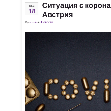
Ситуация с корон
DEC
18
Австрия
By
admin
in
Новости