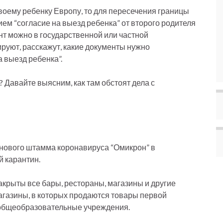
 своему ребенку Европу, то для пересечения границы
ем “согласие на выезд ребенка” от второго родителя
ент можно в государственной или частной
ируют, расскажут, какие документы нужно
 выезд ребенка”.
 Давайте выясним, как там обстоят дела с
нового штамма коронавируса “Омикрон” в
й карантин.
 закрыты все бары, рестораны, магазины и другие
агазины, в которых продаются товары первой
ы общеобразовательные учреждения.