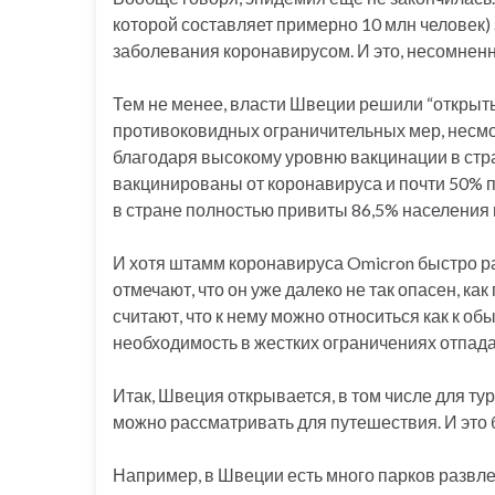
которой составляет примерно 10 млн человек)
заболевания коронавирусом. И это, несомненн
Тем не менее, власти Швеции решили “открыть 
противоковидных ограничительных мер, несм
благодаря высокому уровню вакцинации в стр
вакцинированы от коронавируса и почти 50% п
в стране полностью привиты 86,5% населения в
И хотя штамм коронавируса Omicron быстро р
отмечают, что он уже далеко не так опасен, 
считают, что к нему можно относиться как к об
необходимость в жестких ограничениях отпада
Итак, Швеция открывается, в том числе для ту
можно рассматривать для путешествия. И это
Например, в Швеции есть много парков развле