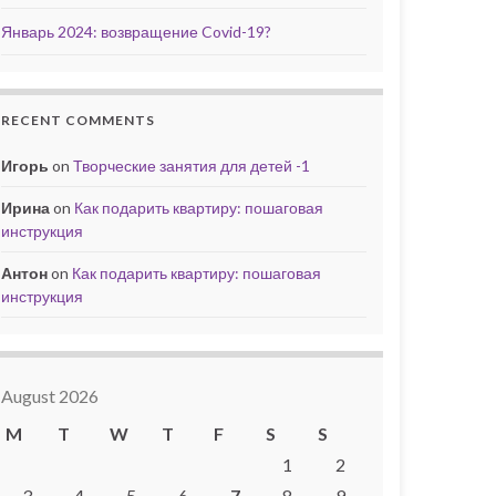
Январь 2024: возвращение Covid-19?
RECENT COMMENTS
Игорь
on
Творческие занятия для детей -1
Ирина
on
Как подарить квартиру: пошаговая
инструкция
Антон
on
Как подарить квартиру: пошаговая
инструкция
August 2026
M
T
W
T
F
S
S
1
2
3
4
5
6
7
8
9