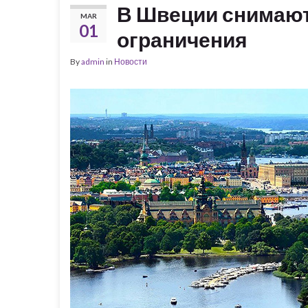
В Швеции снимаю
MAR
01
ограничения
By
admin
in
Новости