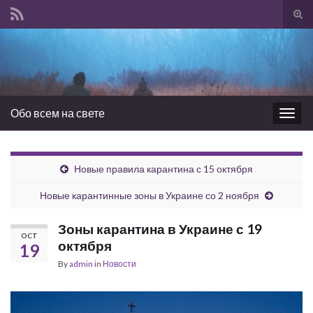
Tog
sear
Search for:
for
Обо всем на свете
Togg
navig
Новые правила карантина с 15 октября
Новые карантинные зоны в Украине со 2 ноября
Зоны карантина в Украине с 19
OCT
октября
19
By
admin
in
Новости