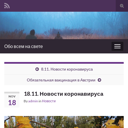
Tog
sear
Search for:
for
Обо всем на свете
Togg
navig
8.11. Новости коронавируса
Обязательная вакцинация в Австрии
18.11. Новости коронавируса
NOV
18
By
admin
in
Новости