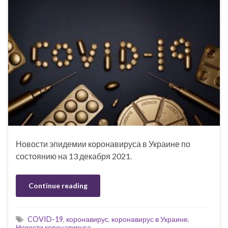
Новости эпидемии коронавируса в Украине по
состоянию на 13 декабря 2021.
Continue reading
COVID-19
,
коронавирус
,
коронавирус в Украине
,
Новости коронавируса