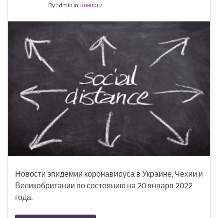
By
admin
in
Новости
Новости эпидемии коронавируса в Украине, Чехии и
Великобритании по состоянию на 20 января 2022
года.