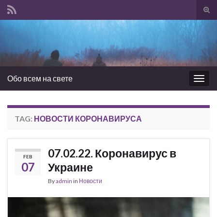
Tog
sear
Search for:
for
Обо всем на свете
Togg
navig
TAG:
НОВОСТИ КОРОНАВИРУСА
07.02.22. Коронавирус в
FEB
07
Украине
By
admin
in
Новости