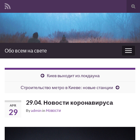
Tog
sear
Search for:
for
Обо всем на свете
Togg
navig
Киев выходит из локдауна
Строительство метро в Киеве: новые станции
29.04. Новости коронавируса
APR
29
By
admin
in
Новости