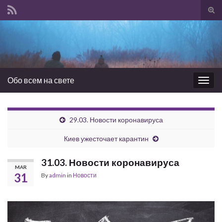
Tog
sear
Search for:
for
Обо всем на свете
Togg
navig
29.03. Новости коронавируса
Киев ужесточает карантин
31.03. Новости коронавируса
MAR
31
By
admin
in
Новости