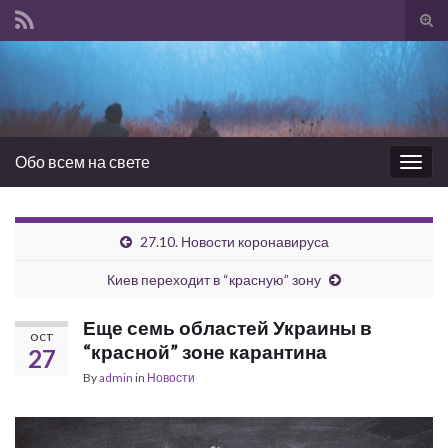
Tog
sear
Search for:
for
Обо всем на свете
Togg
navig
27.10. Новости коронавируса
Киев переходит в “красную” зону
Еще семь областей Украины в
OCT
“красной” зоне карантина
27
By
admin
in
Новости