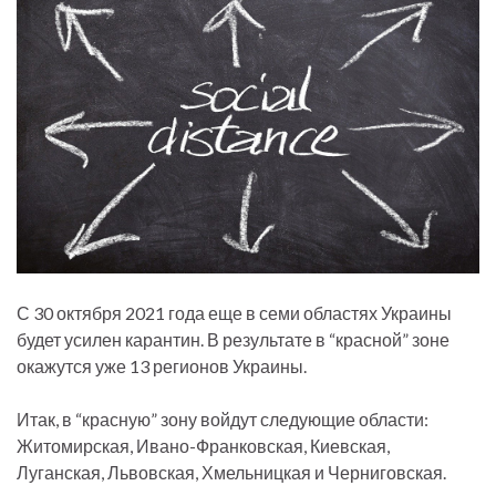
С 30 октября 2021 года еще в семи областях Украины
будет усилен карантин. В результате в “красной” зоне
окажутся уже 13 регионов Украины.
Итак, в “красную” зону войдут следующие области:
Житомирская, Ивано-Франковская, Киевская,
Луганская, Львовская, Хмельницкая и Черниговская.