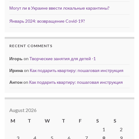
Могут ли в Украине ввести локальные карантины?
Январь 2024: возвращение Covid-19?
RECENT COMMENTS
Игорь
on
Творческие занятия для детей -1
Ирина
on
Как подарить квартиру: пошаговая инструкция
Антон
on
Как подарить квартиру: пошаговая инструкция
August 2026
M
T
W
T
F
S
S
1
2
3
4
5
6
7
8
9