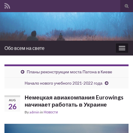
Tog
sear
Search for:
for
Обо всем на свете
Togg
navig
Планы реконструкции моста Патона в Киеве
Начало нового учебного 2021-2022 года
Немецкая авиакомпания Eurowings
AUG
начинает работать в Украине
26
By
admin
in
Новости