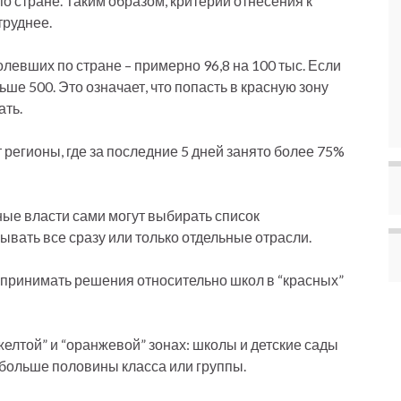
о стране. Таким образом, критерий отнесения к
труднее.
левших по стране – примерно 96,8 на 100 тыс. Если
ьше 500. Это означает, что попасть в красную зону
ать.
 регионы, где за последние 5 дней занято более 75%
ные власти сами могут выбирать список
ывать все сразу или только отдельные отрасли.
т принимать решения относительно школ в “красных”
желтой” и “оранжевой” зонах: школы и детские сады
 больше половины класса или группы.