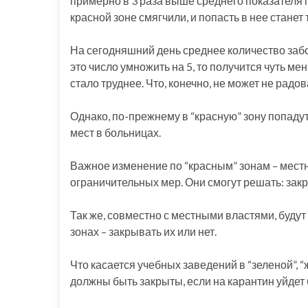
примерно в 3 раза выше среднего показателя п
красной зоне смягчили, и попасть в нее станет 
На сегодняшний день среднее количество забо
это число умножить на 5, то получится чуть мен
стало труднее. Что, конечно, не может не радов
Однако, по-прежнему в “красную” зону попадут
мест в больницах.
Важное изменение по “красным” зонам – мест
ограничительных мер. Они смогут решать: закр
Так же, совместно с местными властями, буду
зонах – закрывать их или нет.
Что касается учебных заведений в “зеленой”, “
должны быть закрыты, если на карантин уйдет