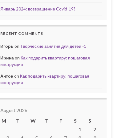
Январь 2024: возвращение Covid-19?
RECENT COMMENTS
Игорь
on
Творческие занятия для детей -1
Ирина
on
Как подарить квартиру: пошаговая
инструкция
Антон
on
Как подарить квартиру: пошаговая
инструкция
August 2026
M
T
W
T
F
S
S
1
2
3
4
5
6
7
8
9