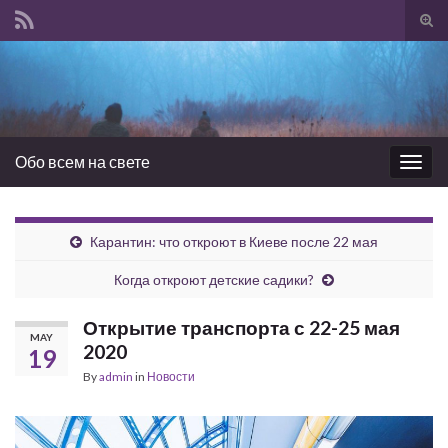
Tog
sear
Search for:
for
Обо всем на свете
Togg
navig
Карантин: что откроют в Киеве после 22 мая
Когда откроют детские садики?
Открытие транспорта с 22-25 мая
MAY
2020
19
By
admin
in
Новости