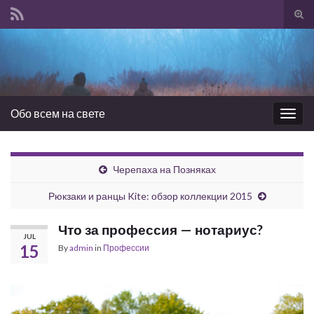
Tog
sear
Search for:
for
Обо всем на свете
Togg
navig
Черепаха на Позняках
Рюкзаки и ранцы Kite: обзор коллекции 2015
Что за профессия — нотариус?
JUL
15
By
admin
in
Профессии