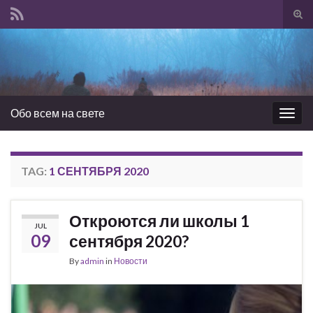
Tog
sear
Search for:
for
Обо всем на свете
Togg
navig
TAG:
1 СЕНТЯБРЯ 2020
Откроются ли школы 1
JUL
09
сентября 2020?
By
admin
in
Новости