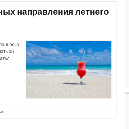
ных направления летнего
ланное, а
мать об
хать?
ых