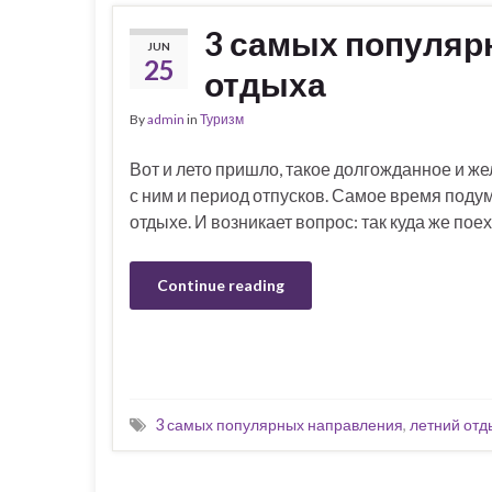
3 самых популяр
JUN
25
отдыха
By
admin
in
Туризм
Вот и лето пришло, такое долгожданное и же
с ним и период отпусков. Самое время поду
отдыхе. И возникает вопрос: так куда же пое
Continue reading
3 самых популярных направления
,
летний отд