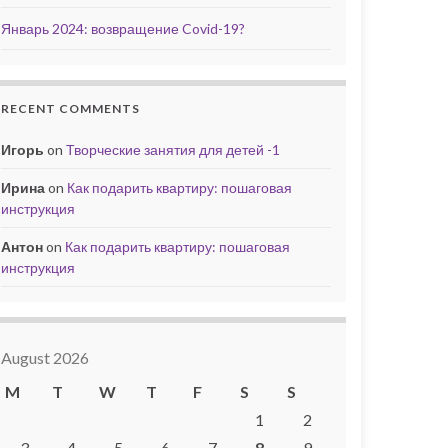
Январь 2024: возвращение Covid-19?
RECENT COMMENTS
Игорь
on
Творческие занятия для детей -1
Ирина
on
Как подарить квартиру: пошаговая
инструкция
Антон
on
Как подарить квартиру: пошаговая
инструкция
August 2026
M
T
W
T
F
S
S
1
2
3
4
5
6
7
8
9