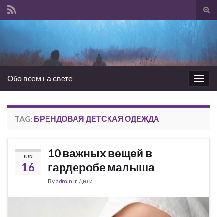
Tog
sear
Search for:
for
Обо всем на свете
Togg
navig
TAG:
БРЕНДОВАЯ ДЕТСКАЯ ОДЕЖДА
10 важных вещей в
JUN
16
гардеробе малыша
By
admin
in
Дети