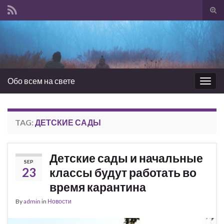
Tog
sear
Search for:
for
Обо всем на свете
Togg
navig
TAG:
ДЕТСКИЕ САДЫ
Детские сады и начальные
SEP
23
классы будут работать во
время карантина
By
admin
in
Новости