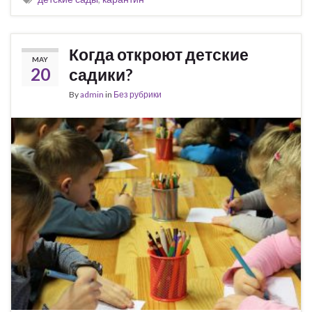
Когда откроют детские
MAY
20
садики?
By
admin
in
Без рубрики