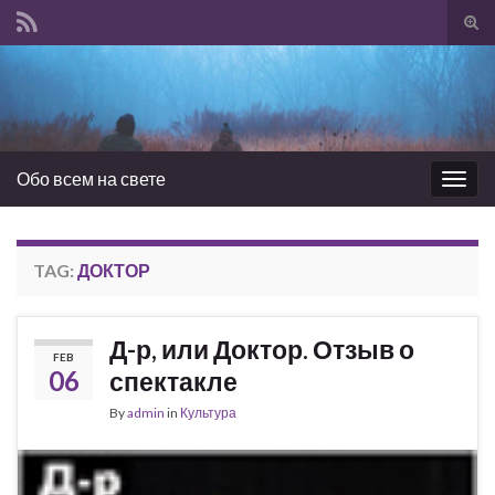
Tog
sear
Search for:
for
Обо всем на свете
Togg
navig
TAG:
ДОКТОР
Д-р, или Доктор. Отзыв о
FEB
06
спектакле
By
admin
in
Культура