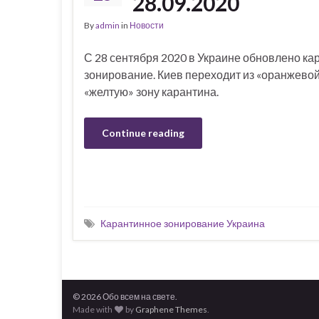
28.09.2020
By
admin
in
Новости
С 28 сентября 2020 в Украине обновлено ка
зонирование. Киев переходит из «оранжевой
«желтую» зону карантина.
Continue reading
Карантинное зонирование Украина
© 2026 Обо всем на свете.
Made with
by
Graphene Themes
.