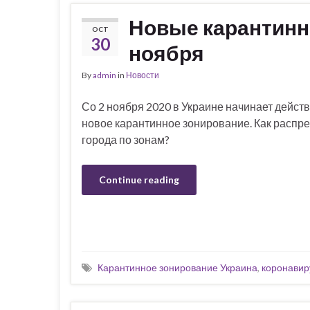
Новые карантинны
OCT
30
ноября
By
admin
in
Новости
Со 2 ноября 2020 в Украине начинает дейст
новое карантинное зонирование. Как распр
города по зонам?
Continue reading
Карантинное зонирование Украина
,
коронавир