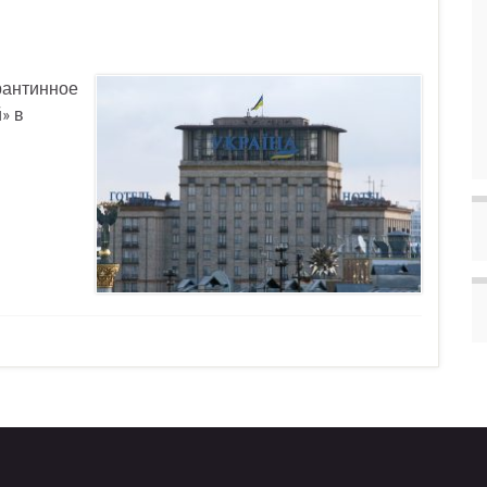
рантинное
» в