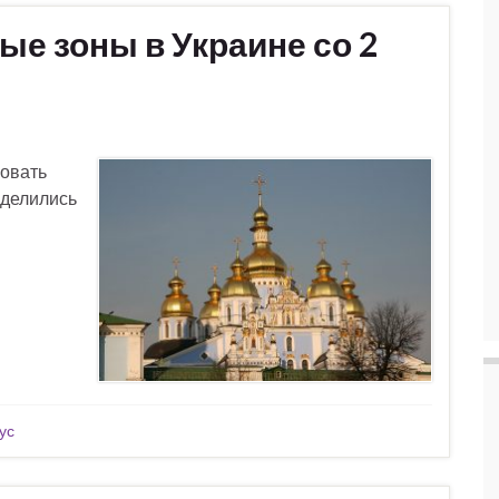
е зоны в Украине со 2
вовать
еделились
ус