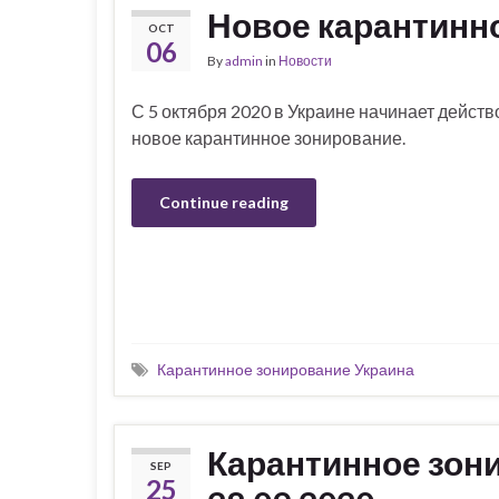
Новое карантинно
OCT
06
By
admin
in
Новости
С 5 октября 2020 в Украине начинает действ
новое карантинное зонирование.
Continue reading
Карантинное зонирование Украина
Карантинное зони
SEP
25