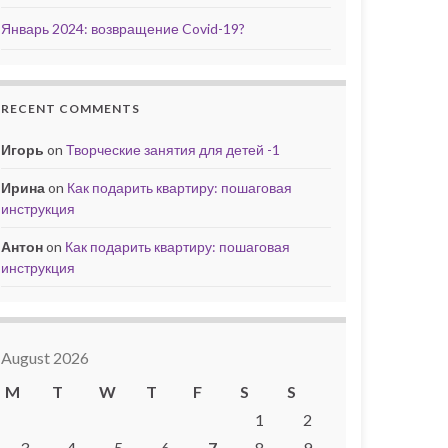
Январь 2024: возвращение Covid-19?
RECENT COMMENTS
Игорь
on
Творческие занятия для детей -1
Ирина
on
Как подарить квартиру: пошаговая
инструкция
Антон
on
Как подарить квартиру: пошаговая
инструкция
August 2026
M
T
W
T
F
S
S
1
2
3
4
5
6
7
8
9