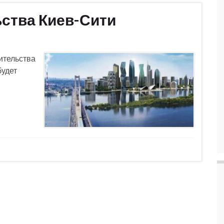
ьства Киев-Сити
ительства
будет