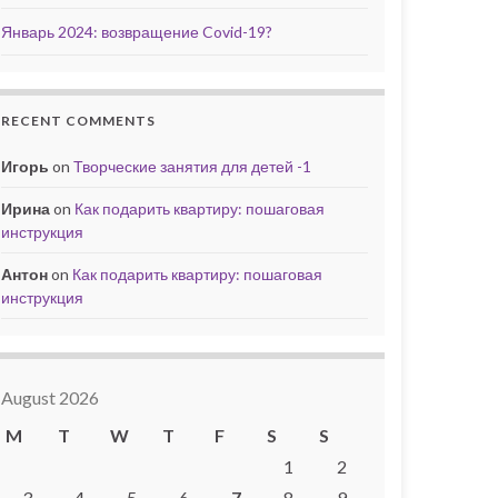
Январь 2024: возвращение Covid-19?
RECENT COMMENTS
Игорь
on
Творческие занятия для детей -1
Ирина
on
Как подарить квартиру: пошаговая
инструкция
Антон
on
Как подарить квартиру: пошаговая
инструкция
August 2026
M
T
W
T
F
S
S
1
2
3
4
5
6
7
8
9