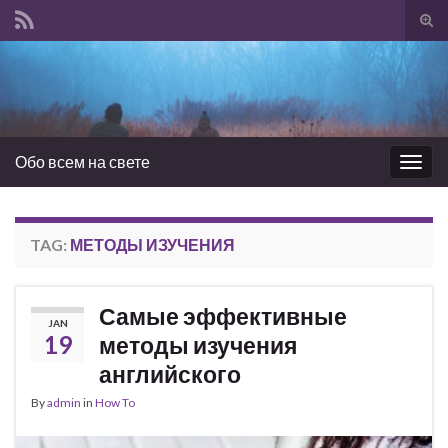
Tog
sear
Search for:
for
Обо всем на свете
Togg
navig
TAG:
МЕТОДЫ ИЗУЧЕНИЯ
Самые эффективные
JAN
19
методы изучения
английского
By
admin
in
How To