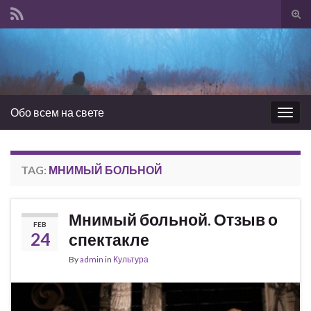
Tog
sear
Search for:
for
Обо всем на свете
Togg
navig
TAG:
МНИМЫЙ БОЛЬНОЙ
Мнимый больной. Отзыв о
FEB
24
спектакле
By
admin
in
Культура