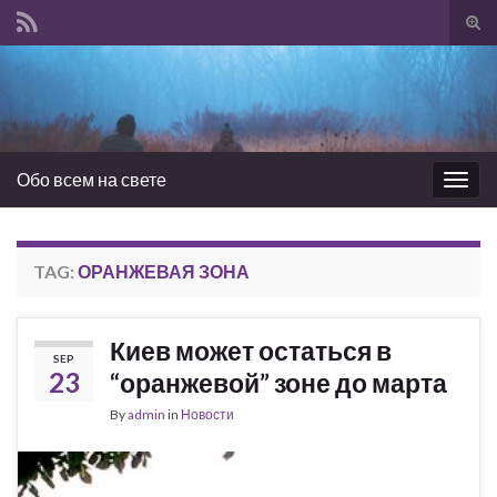
Tog
sear
Search for:
for
Обо всем на свете
Togg
navig
TAG:
ОРАНЖЕВАЯ ЗОНА
Киев может остаться в
SEP
23
“оранжевой” зоне до марта
By
admin
in
Новости