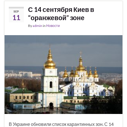
С 14 сентября Киев в
SEP
11
“оранжевой” зоне
By
admin
in
Новости
В Украине обновили список карантинных зон. С 14