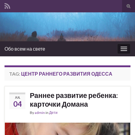
Tog
sear
Search for:
for
Обо всем на свете
Togg
navig
TAG:
ЦЕНТР РАННЕГО РАЗВИТИЯ ОДЕССА
Раннее развитие ребенка:
JUL
04
карточки Домана
By
admin
in
Дети