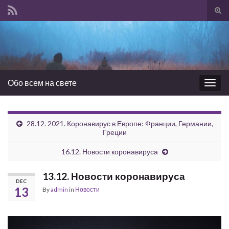
Tog
sear
Search for:
for
Обо всем на свете
Togg
navig
28.12. 2021. Коронавирус в Европе: Франции, Германии,
Греции
16.12. Новости коронавируса
13.12. Новости коронавируса
DEC
13
By
admin
in
Новости