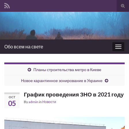
Tog
sear
Search for:
for
Обо всем на свете
Togg
navig
Планы строительства метро в Киеве
Новое карантинное зонирование в Украине
График проведения ЗНО в 2021 году
OCT
05
By
admin
in
Новости