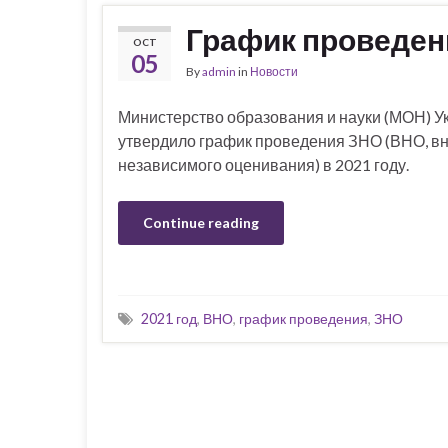
График проведени
OCT
05
By
admin
in
Новости
Министерство образования и науки (МОН) 
утвердило график проведения ЗНО (ВНО, в
независимого оценивания) в 2021 году.
Continue reading
2021 год
,
ВНО
,
график проведения
,
ЗНО