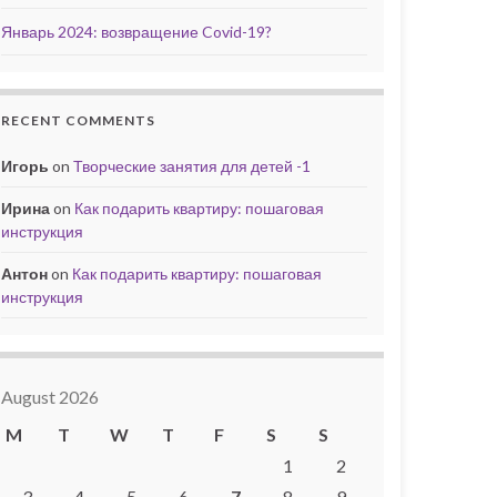
Январь 2024: возвращение Covid-19?
RECENT COMMENTS
Игорь
on
Творческие занятия для детей -1
Ирина
on
Как подарить квартиру: пошаговая
инструкция
Антон
on
Как подарить квартиру: пошаговая
инструкция
August 2026
M
T
W
T
F
S
S
1
2
3
4
5
6
7
8
9