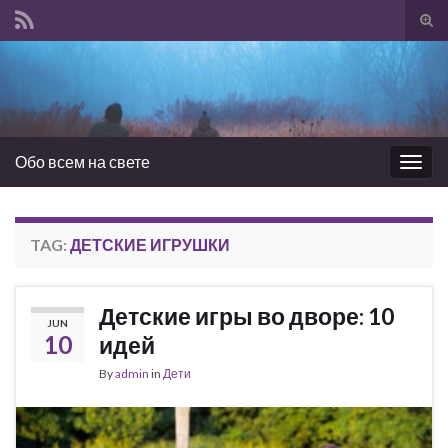
Tog
sear
Search for:
for
Обо всем на свете
Togg
navig
TAG:
ДЕТСКИЕ ИГРУШКИ
Детские игры во дворе: 10
JUN
10
идей
By
admin
in
Дети