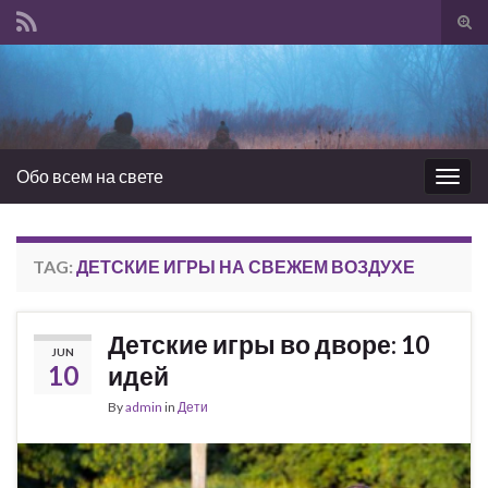
Tog
sear
Search for:
for
Обо всем на свете
Togg
navig
TAG:
ДЕТСКИЕ ИГРЫ НА СВЕЖЕМ ВОЗДУХЕ
Детские игры во дворе: 10
JUN
10
идей
By
admin
in
Дети