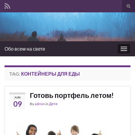
Tog
sear
Search for:
for
Обо всем на свете
Togg
navig
TAG:
КОНТЕЙНЕРЫ ДЛЯ ЕДЫ
Готовь портфель летом!
JUN
09
By
admin
in
Дети