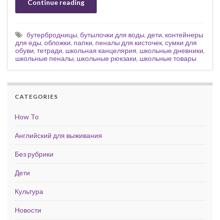
Continue reading
бутербродницы
,
бутылочки для воды
,
дети
,
контейнеры
для еды
,
обложки
,
папки
,
пеналы для кисточек
,
сумки для
обуви
,
тетради
,
школьная канцелярия
,
школьные дневники
,
школьные пеналы
,
школьные рюкзаки
,
школьные товары
CATEGORIES
How To
Английский для выживания
Без рубрики
Дети
Культура
Новости