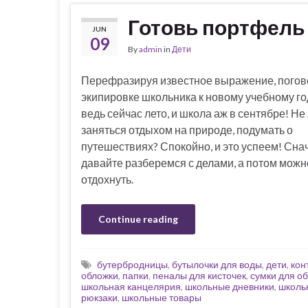
Готовь портфель
JUN
09
By
admin
in
Дети
Перефразируя известное выражение, погов
экипировке школьника к новому учебному го
ведь сейчас лето, и школа аж в сентябре! Не
заняться отдыхом на природе, подумать о
путешествиях? Спокойно, и это успеем! Сна
давайте разберемся с делами, а потом можно
отдохнуть.
Continue reading
бутербродницы
,
бутылочки для воды
,
дети
,
кон
обложки
,
папки
,
пеналы для кисточек
,
сумки для о
школьная канцелярия
,
школьные дневники
,
школь
рюкзаки
,
школьные товары