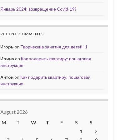
Январь 2024: возвращение Covid-19?
RECENT COMMENTS
Игорь
on
Творческие занятия для детей -1
Ирина
on
Как подарить квартиру: пошаговая
инструкция
Антон
on
Как подарить квартиру: пошаговая
инструкция
August 2026
M
T
W
T
F
S
S
1
2
3
4
5
6
7
8
9