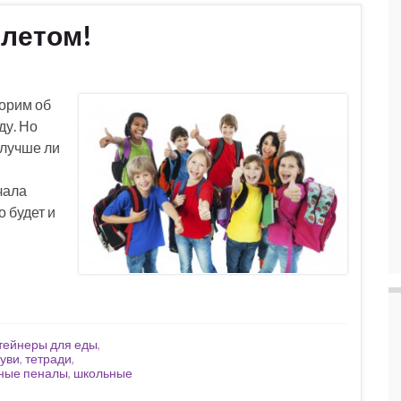
 летом!
орим об
ду. Но
 лучше ли
чала
 будет и
тейнеры для еды
,
буви
,
тетради
,
ные пеналы
,
школьные