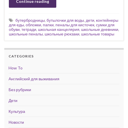
Continue reading
бутербродницы
,
бутылочки для воды
,
дети
,
контейнеры
для еды
,
обложки
,
папки
,
пеналы для кисточек
,
сумки для
обуви
,
тетради
,
школьная канцелярия
,
школьные дневники
,
школьные пеналы
,
школьные рюкзаки
,
школьные товары
CATEGORIES
How To
Английский для выживания
Без рубрики
Дети
Культура
Новости